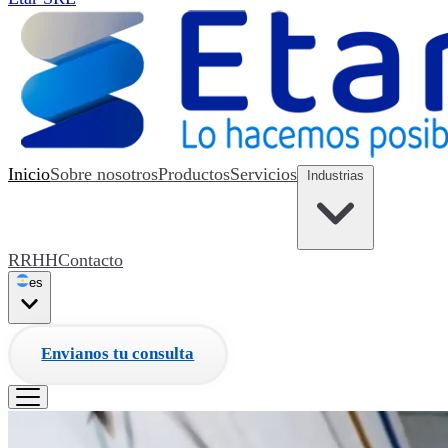
Inicio
Sobre nosotros
Productos
Servicios
Industrias
RRHH
Contacto
es
Envianos tu consulta