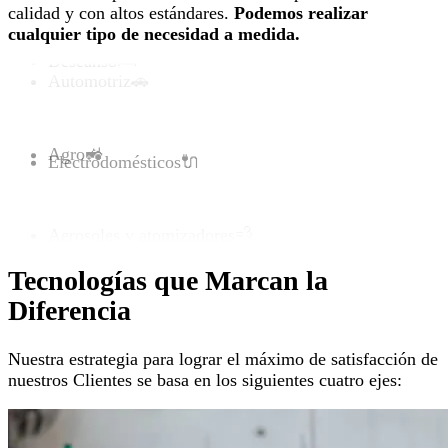
calidad y con altos estándares.
Podemos realizar
cualquier tipo de necesidad a medida.
Descanso
🛏️
Automotriz
🚗
Agro
🚜
Electrodomésticos
🔌
Aerosoles y atomizadores
💨
Tecnologías que Marcan la
Diferencia
Nuestra estrategia para lograr el máximo de satisfacción de
nuestros Clientes se basa en los siguientes cuatro ejes: